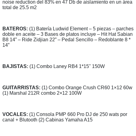
noise reduction del 83% en 47 Db de aislamiento en un área
total de 25.5 m2
BATEROS:
(1) Batería Ludwid Element – 5 piezas – parches
doble en aceite – 3 Bases de platos incluye – Hit Hat Sabian
B8 14” – Ride Zidjian 22” – Pedal Sencillo – Redoblante 8 *
14”
BAJISTAS:
(1) Combo Laney RB4 1*15'' 150W
GUITARRISTAS:
(1) Combo Orange Crush CR60 1×12 60w
(1) Marshal 212R combo 2×12 100W
VOCALES:
(1) Consola PMP 660 Pro DJ de 250 wats por
canal + Blutooth (2) Cabinas Yamaha A15