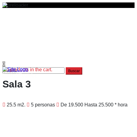
Home
Ensaya
Sala solista
Sala 1
Sala 2
Sala 3
Sala 4
Graba
0
No products in the cart.
Login / Register
Sala 3
25.5 m2.
5 personas
De 19.500 Hasta 25.500 * hora