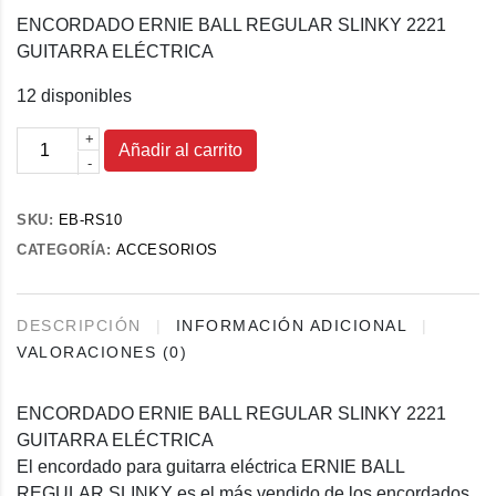
ENCORDADO ERNIE BALL REGULAR SLINKY 2221
GUITARRA ELÉCTRICA
12 disponibles
Encordado
+
Añadir al carrito
-
Ernie
Ball
Regular
SKU:
EB-RS10
Slinky
CATEGORÍA:
ACCESORIOS
2221
Guitarra
Eléctrica
DESCRIPCIÓN
INFORMACIÓN ADICIONAL
cantidad
VALORACIONES (0)
ENCORDADO ERNIE BALL REGULAR SLINKY 2221
GUITARRA ELÉCTRICA
El encordado para guitarra eléctrica ERNIE BALL
REGULAR SLINKY es el más vendido de los encordados